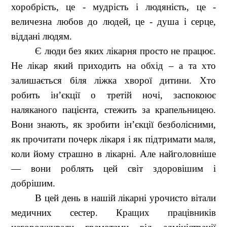
хоробрість, це - мудрість і людяність, це -
величезна любов до людей, це - душа і серце,
віддані людям.
Є люди без яких лікарня просто не працює.
Не лікар який приходить на обхід – а та хто
залишається біля ліжка хворої дитини. Хто
робить ін’єкції о третій ночі, заспокоює
наляканого пацієнта, стежить за крапельницею.
Вони знають, як зробити ін’єкції безболісними,
як прочитати почерк лікаря і як підтримати маля,
коли йому страшно в лікарні. Але найголовніше
— вони роблять цей світ здоровішим і
добрішим.
В цей день в нашій лікарні урочисто вітали
медичних сестер.
Кращих працівників