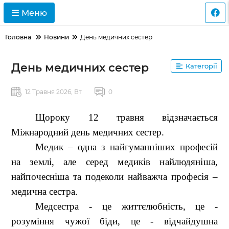
Меню
Головна
Новини
День медичних сестер
Новини
День медичних сестер
Категорії
12 Травня 2026, Вт
0
Щороку 12 травня відзначається
Міжнародний день медичних сестер.
Медик – одна з найгуманніших професій
на землі, але серед медиків найлюдяніша,
найпочесніша та подеколи найважча професія –
медична сестра.
Медсестра - це життєлюбність, це -
розуміння чужої біди, це - відчайдушна