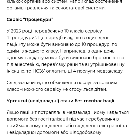
кількох органів або систем, наприклад обстеження
органів травлення та сечостатевої системи.
Сервіс “Процедури”
У 2025 році передбачено 10 класів сервісу
“Процедури”. Це передбачає, що в один день
пацієнту може бути виконано до 10 процедур, по
одній із жодного класу. Наприклад, в один день
одному пацієнту може бути виконано бронхоскопію
під анестезією, перев’язку рани та внутрішньовенну
ін’єкцію, то НСЗУ оплатить ці 4 послуги медзакладу.
Слід зазначити, що обмеження послуг за кожним
класом кожного сервісу не стосується дітей.
Ургентні (невідкладні) стани без госпіталізації
Якщо пацієнт потрапляє в медзаклад і йому надається
допомога без госпіталізації під час перебування в
приймальному відділенні або відділенні екстреної та
невідкладної допомоги або цілодобовому