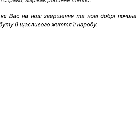
 справи, зігріває родинне тепло.
є Вас на нові звершення та нові добрі почина
обуту й щасливого життя її народу.