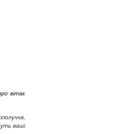
иро вітає
получчя,
дуть ваші