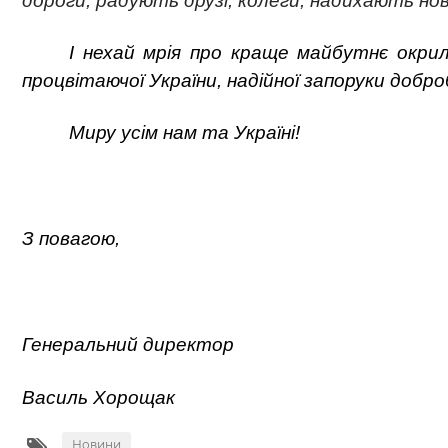
дороги, радують друзі, колеги, надихають нові
І нехай мрія про краще майбутнє окриля
процвітаючої України, надійної запоруки добр
Миру усім нам та Україні!
З повагою,
Генеральний директор
Василь Хорощак
Новини