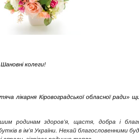
Шановні колеги!
тяча лікарня Кіровоградської обласної ради» щ
шим родинам здоров’я, щастя, добра і благо
бутків в ім’я України. Нехай благословенними бу